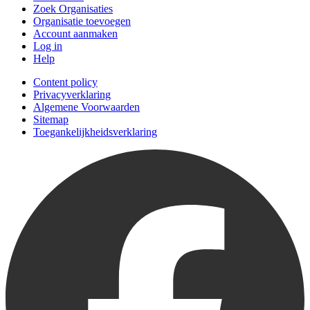
Zoek Organisaties
Organisatie toevoegen
Account aanmaken
Log in
Help
Content policy
Privacyverklaring
Algemene Voorwaarden
Sitemap
Toegankelijkheidsverklaring