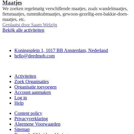
Maatjes
We zoeken regelmatig verschillende maatjes, zoals wandelmaatjes,
fietsmaatjes, rummikubmaatjes, gewoon-gezellig-een-bakkie-doen-
maatjes, etc.
Geplaatst door
Saam Welzijn
Bekijk alle activiteiten
Deedmob
Koningsplein 1, 1017 BB Amsterdam, Nederland
hello@deedmob.com
Doe mee
Activiteiten
Zoek Organisaties
Organisatie toevoegen
Account aanmaken
Log in
Help
Content policy
Privacyverklaring
Algemene Voorwaarden
Sitemap