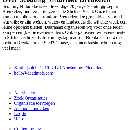
Scouting Niftarlake is een levendige 70 jarige Scoutinggroep in
Breukelen, midden in de gemeente Stichtse Vecht. Onze leden
komen uit alle kernen rondom Breukelen. De groep biedt voor elk
wat wils: er zijn welpen, water- én landscouts die wij elke week een
leuke opkomst bieden. Daarnaast organiseren wij voor onze leden
kampen en (kleine evenementen). Ook organiseren wij evenementen
in Stichts vecht zoals de koningsdag markt in Breukelen, de 4 mei
tocht in Breukelen, de Spel3Daagse, de sinterklaasintocht en nog
veel meer!
Deedmob
Koningsplein 1, 1017 BB Amsterdam, Nederland
hello@deedmob.com
Doe mee
Activiteiten
Zoek Organisaties
Organisatie toevoegen
Account aanmaken
Log in
Help
Content policy