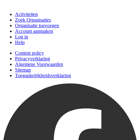
Doe mee
Activiteiten
Zoek Organisaties
Organisatie toevoegen
Account aanmaken
Log in
Help
Content policy
Privacyverklaring
Algemene Voorwaarden
Sitemap
Toegankelijkheidsverklaring