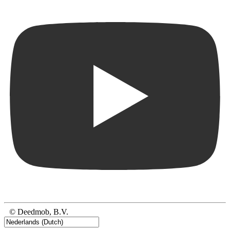
© Deedmob, B.V.