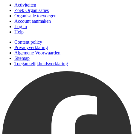
Activiteiten
Zoek Organisaties
Organisatie toevoegen
Account aanmaken
Log in
Help
Content policy
Privacyverklaring
Algemene Voorwaarden
Sitemap
Toegankelijkheidsverklaring