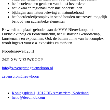
het beoefenen en genieten van kunst bevorderen
het lokaal en regionaal toerisme ondersteunen
bijdragen aan natuurbeleving en natuurbehoud
het boerderderijcomplex in stand houden met zoveel mogelijk
behoud van authentieke elementen
Er wordt o.a. plaats geboden aan de VVV Nieuwkoop, het
Oudheidkundig en Poldermuseum, het Historisch Genootschap,
kunstenaars en exposanten. Ook de buitenruimte van het complex
wordt ingezet voor o.a. exposities en markten.
Noordenseweg 23 H
2421 XW NIEUWKOOP
info@zevensprongnieuwkoop.nl
zevensprongnieuwkoop
Deedmob
Koningsplein 1, 1017 BB Amsterdam, Nederland
hello@deedmob.com
Doe mee