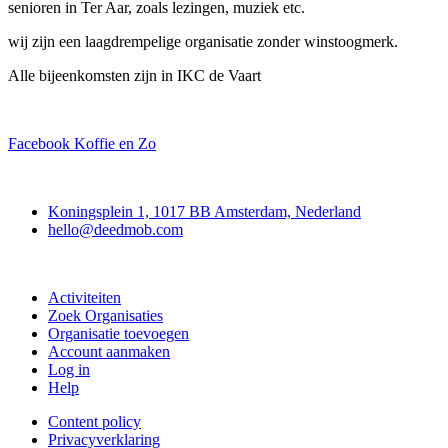
senioren in Ter Aar, zoals lezingen, muziek etc.
wij zijn een laagdrempelige organisatie zonder winstoogmerk.
Alle bijeenkomsten zijn in IKC de Vaart
Facebook Koffie en Zo
Deedmob
Koningsplein 1, 1017 BB Amsterdam, Nederland
hello@deedmob.com
Doe mee
Activiteiten
Zoek Organisaties
Organisatie toevoegen
Account aanmaken
Log in
Help
Content policy
Privacyverklaring