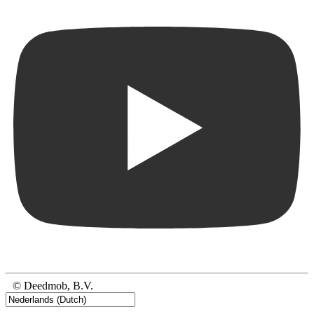
© Deedmob, B.V.