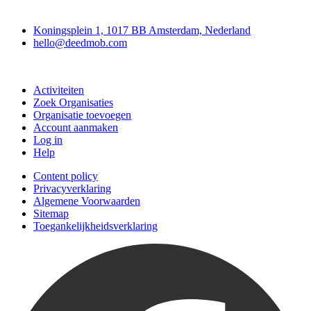
Deedmob
Koningsplein 1, 1017 BB Amsterdam, Nederland
hello@deedmob.com
Doe mee
Activiteiten
Zoek Organisaties
Organisatie toevoegen
Account aanmaken
Log in
Help
Content policy
Privacyverklaring
Algemene Voorwaarden
Sitemap
Toegankelijkheidsverklaring