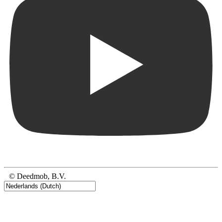
© Deedmob, B.V.