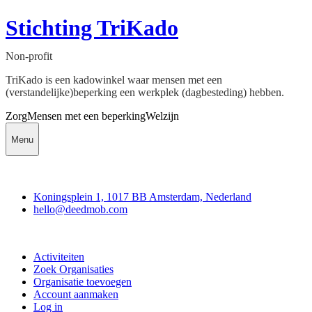
Stichting TriKado
Non-profit
TriKado is een kadowinkel waar mensen met een
(verstandelijke)beperking een werkplek (dagbesteding) hebben.
Zorg
Mensen met een beperking
Welzijn
Menu
Deedmob
Koningsplein 1, 1017 BB Amsterdam, Nederland
hello@deedmob.com
Doe mee
Activiteiten
Zoek Organisaties
Organisatie toevoegen
Account aanmaken
Log in