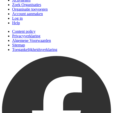
Activiteiten
Zoek Organisaties
Organisatie toevoegen
Account aanmaken
Log in
Help
Content policy
Privacyverklaring
Algemene Voorwaarden
Sitemap
Toegankelijkheidsverklaring