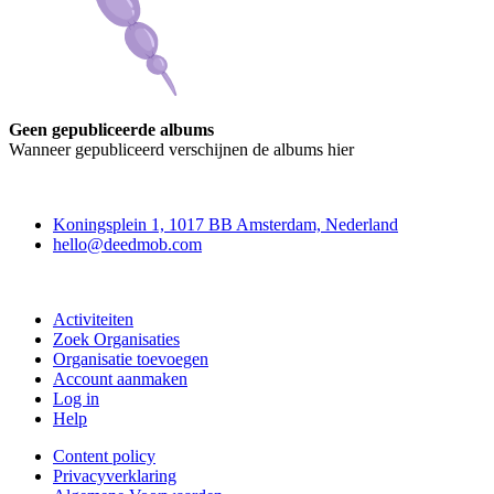
Geen gepubliceerde albums
Wanneer gepubliceerd verschijnen de albums hier
Deedmob
Koningsplein 1, 1017 BB Amsterdam, Nederland
hello@deedmob.com
Doe mee
Activiteiten
Zoek Organisaties
Organisatie toevoegen
Account aanmaken
Log in
Help
Content policy
Privacyverklaring