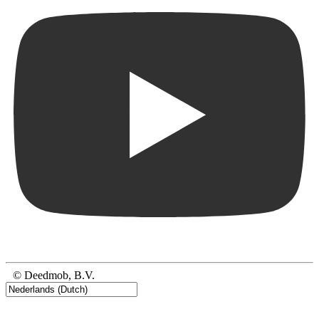
© Deedmob, B.V.