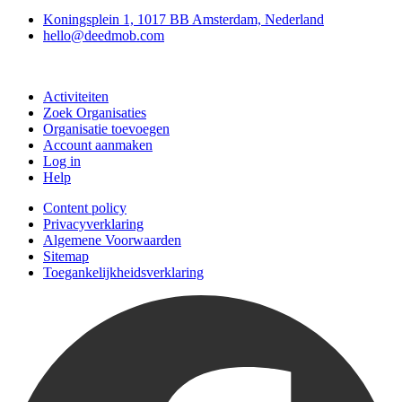
Koningsplein 1, 1017 BB Amsterdam, Nederland
hello@deedmob.com
Doe mee
Activiteiten
Zoek Organisaties
Organisatie toevoegen
Account aanmaken
Log in
Help
Content policy
Privacyverklaring
Algemene Voorwaarden
Sitemap
Toegankelijkheidsverklaring