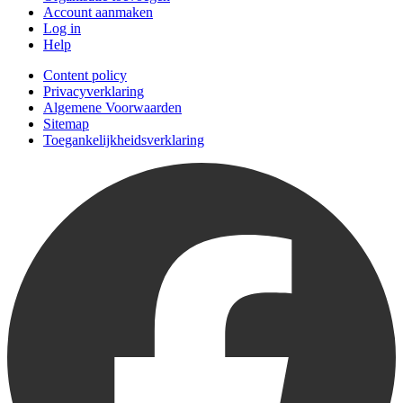
Account aanmaken
Log in
Help
Content policy
Privacyverklaring
Algemene Voorwaarden
Sitemap
Toegankelijkheidsverklaring