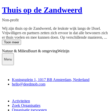
Thuis op de Zandweerd
Non-profit
Wij zijn thuis op de Zandweerd, de leukste wijk langs de IJssel.
Vrijwilligers en partners zetten zich ervoor in dat alle bewoners zich
er thuis voelen en mee kunnen doen. Op verschillende manieren, ...
Toon meer
Natuur & Milieu
Buurt & omgeving
Welzijn
Menu
Deedmob
Koningsplein 1, 1017 BB Amsterdam, Nederland
hello@deedmob.com
Doe mee
Activiteiten
Zoek Organisaties
Organisatie toevoegen