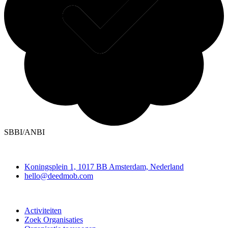
SBBI/ANBI
Deedmob
Koningsplein 1, 1017 BB Amsterdam, Nederland
hello@deedmob.com
Doe mee
Activiteiten
Zoek Organisaties