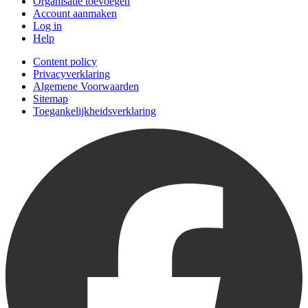
Organisatie toevoegen
Account aanmaken
Log in
Help
Content policy
Privacyverklaring
Algemene Voorwaarden
Sitemap
Toegankelijkheidsverklaring