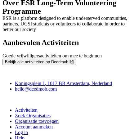
Over ESR Long-Term Volunteering
Programme
ESR is a platform designed to enable underserved communities,
partners, UCSI students or volunteers to collaborate in order to
better our society
Aanbevolen Activiteiten
Goede vrijwilligersactiviteiten om mee te beginnen
Bekijk alle activiteiten op Deedmob 🙌
Deedmob
Koningsplein 1, 1017 BB Amsterdam, Nederland
hello@deedmob.com
Doe mee
Activiteiten
Zoek Organisaties
Organisatie toevoegen
Account aanmaken
Log in
Help