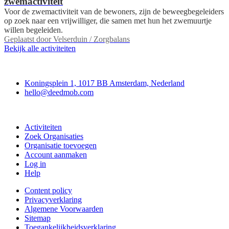
zwemactiviteit
Voor de zwemactiviteit van de bewoners, zijn de beweegbegeleiders
op zoek naar een vrijwilliger, die samen met hun het zwemuurtje
willen begeleiden.
Geplaatst door
Velserduin / Zorgbalans
Bekijk alle activiteiten
Deedmob
Koningsplein 1, 1017 BB Amsterdam, Nederland
hello@deedmob.com
Doe mee
Activiteiten
Zoek Organisaties
Organisatie toevoegen
Account aanmaken
Log in
Help
Content policy
Privacyverklaring
Algemene Voorwaarden
Sitemap
Toegankelijkheidsverklaring