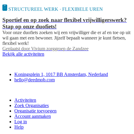
STRUCTUREEL WERK · FLEXIBELE UREN
Sportief en op zoek naar flexibel vrijwilligerswerk?
Stap op onze duofiets!
Voor onze duofiets zoeken wij een vrijwilliger die er af en toe op uit
wil gaan met een bewoner. Jijzelf bepaalt wanneer je kunt fietsen,
flexibel werk!
Geplaatst door
Vivium zorggroep de Zandzee
Bekijk alle activiteiten
Deedmob
Koningsplein 1, 1017 BB Amsterdam, Nederland
hello@deedmob.com
Doe mee
Activiteiten
Zoek Organisaties
Organisatie toevoegen
Account aanmaken
Log in
Help