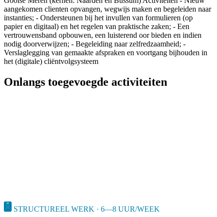
Gooise Meren (kernen: Naarden en Bussum) Activiteiten - Nieuw
aangekomen clienten opvangen, wegwijs maken en begeleiden naar
instanties; - Ondersteunen bij het invullen van formulieren (op
papier en digitaal) en het regelen van praktische zaken; - Een
vertrouwensband opbouwen, een luisterend oor bieden en indien
nodig doorverwijzen; - Begeleiding naar zelfredzaamheid; -
Verslaglegging van gemaakte afspraken en voortgang bijhouden in
het (digitale) cliëntvolgsysteem
Onlangs toegevoegde activiteiten
STRUCTUREEL WERK · 6—8 UUR/WEEK