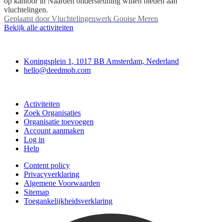
op kantoor in Naarden ondersteuning willen bieden aan
vluchtelingen.
Geplaatst door
Vluchtelingenwerk Gooise Meren
Bekijk alle activiteiten
Deedmob
Koningsplein 1, 1017 BB Amsterdam, Nederland
hello@deedmob.com
Doe mee
Activiteiten
Zoek Organisaties
Organisatie toevoegen
Account aanmaken
Log in
Help
Content policy
Privacyverklaring
Algemene Voorwaarden
Sitemap
Toegankelijkheidsverklaring