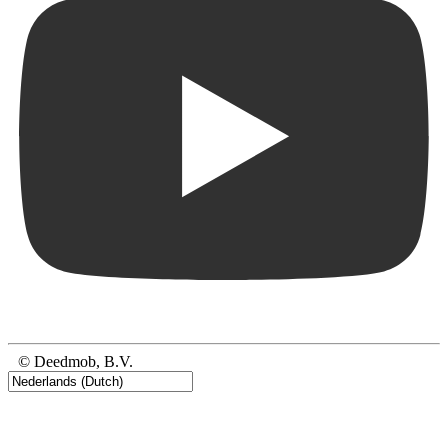
© Deedmob, B.V.