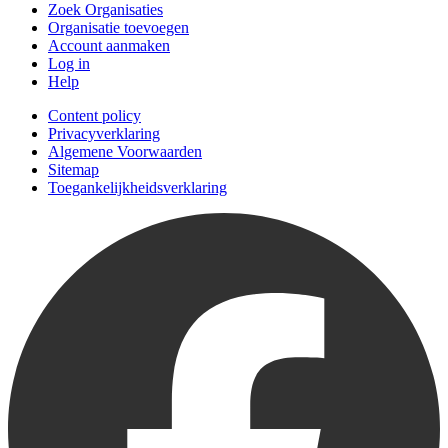
Zoek Organisaties
Organisatie toevoegen
Account aanmaken
Log in
Help
Content policy
Privacyverklaring
Algemene Voorwaarden
Sitemap
Toegankelijkheidsverklaring