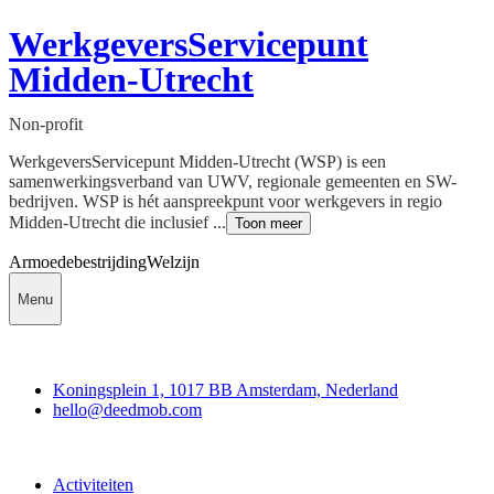
WerkgeversServicepunt
Midden-Utrecht
Non-profit
WerkgeversServicepunt Midden-Utrecht (WSP) is een
samenwerkingsverband van UWV, regionale gemeenten en SW-
bedrijven. WSP is hét aanspreekpunt voor werkgevers in regio
Midden-Utrecht die inclusief ...
Toon meer
Armoedebestrijding
Welzijn
Menu
Deedmob
Koningsplein 1, 1017 BB Amsterdam, Nederland
hello@deedmob.com
Doe mee
Activiteiten