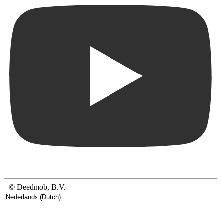
© Deedmob, B.V.