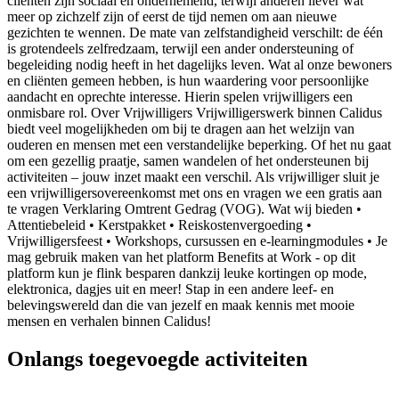
cliënten zijn sociaal en ondernemend, terwijl anderen liever wat
meer op zichzelf zijn of eerst de tijd nemen om aan nieuwe
gezichten te wennen. De mate van zelfstandigheid verschilt: de één
is grotendeels zelfredzaam, terwijl een ander ondersteuning of
begeleiding nodig heeft in het dagelijks leven. Wat al onze bewoners
en cliënten gemeen hebben, is hun waardering voor persoonlijke
aandacht en oprechte interesse. Hierin spelen vrijwilligers een
onmisbare rol. Over Vrijwilligers Vrijwilligerswerk binnen Calidus
biedt veel mogelijkheden om bij te dragen aan het welzijn van
ouderen en mensen met een verstandelijke beperking. Of het nu gaat
om een gezellig praatje, samen wandelen of het ondersteunen bij
activiteiten – jouw inzet maakt een verschil. Als vrijwilliger sluit je
een vrijwilligersovereenkomst met ons en vragen we een gratis aan
te vragen Verklaring Omtrent Gedrag (VOG). Wat wij bieden •
Attentiebeleid • Kerstpakket • Reiskostenvergoeding •
Vrijwilligersfeest • Workshops, cursussen en e-learningmodules • Je
mag gebruik maken van het platform Benefits at Work - op dit
platform kun je flink besparen dankzij leuke kortingen op mode,
elektronica, dagjes uit en meer! Stap in een andere leef- en
belevingswereld dan die van jezelf en maak kennis met mooie
mensen en verhalen binnen Calidus!
Onlangs toegevoegde activiteiten