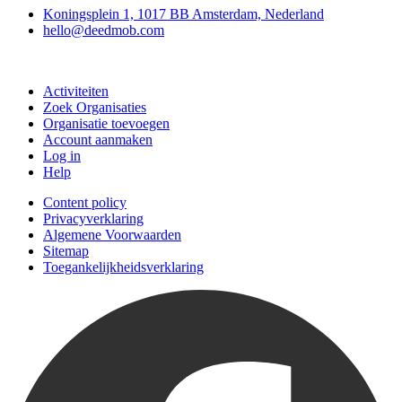
Koningsplein 1, 1017 BB Amsterdam, Nederland
hello@deedmob.com
Doe mee
Activiteiten
Zoek Organisaties
Organisatie toevoegen
Account aanmaken
Log in
Help
Content policy
Privacyverklaring
Algemene Voorwaarden
Sitemap
Toegankelijkheidsverklaring