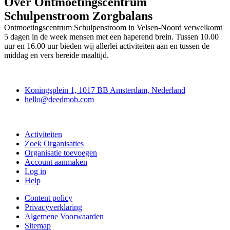
Over Ontmoetingscentrum
Schulpenstroom Zorgbalans
Ontmoetingscentrum Schulpenstroom in Velsen-Noord verwelkomt
5 dagen in de week mensen met een haperend brein. Tussen 10.00
uur en 16.00 uur bieden wij allerlei activiteiten aan en tussen de
middag en vers bereide maaltijd.
Deedmob
Koningsplein 1, 1017 BB Amsterdam, Nederland
hello@deedmob.com
Doe mee
Activiteiten
Zoek Organisaties
Organisatie toevoegen
Account aanmaken
Log in
Help
Content policy
Privacyverklaring
Algemene Voorwaarden
Sitemap