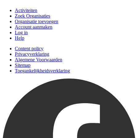
Activiteiten
Zoek Organisaties
Organisatie toevoegen
Account aanmaken
Log in
Help
Content policy
Privacyverklaring
Algemene Voorwaarden
Sitemap
Toegankelijkheidsverklaring