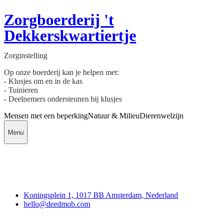
Zorgboerderij 't
Dekkerskwartiertje
Zorginstelling
Op onze boerderij kan je helpen met:
- Klusjes om en in de kas
- Tuinieren
- Deelnemers ondersteunen bij klusjes
Mensen met een beperking
Natuur & Milieu
Dierenwelzijn
Menu
Deedmob
Koningsplein 1, 1017 BB Amsterdam, Nederland
hello@deedmob.com
Doe mee