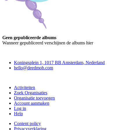
Geen gepubliceerde albums
Wanneer gepubliceerd verschijnen de albums hier
Deedmob
Koningsplein 1, 1017 BB Amsterdam, Nederland
hello@deedmob.com
Doe mee
Activiteiten
Zoek Organisaties
Organisatie toevoegen
Account aanmaken
Log in
Help
Content policy
Privacyverklaring