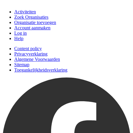
Doe mee
Activiteiten
Zoek Organisaties
Organisatie toevoegen
Account aanmaken
Log in
Help
Content policy
Privacyverklaring
Algemene Voorwaarden
Sitemap
Toegankelijkheidsverklaring