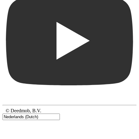
© Deedmob, B.V.