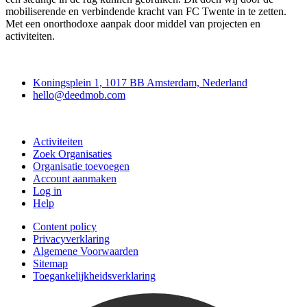
mobiliserende en verbindende kracht van FC Twente in te zetten.
Met een onorthodoxe aanpak door middel van projecten en
activiteiten.
Deedmob
Koningsplein 1, 1017 BB Amsterdam, Nederland
hello@deedmob.com
Doe mee
Activiteiten
Zoek Organisaties
Organisatie toevoegen
Account aanmaken
Log in
Help
Content policy
Privacyverklaring
Algemene Voorwaarden
Sitemap
Toegankelijkheidsverklaring