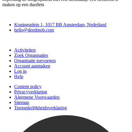
maken op een duofiets
Deedmob
Koningsplein 1, 1017 BB Amsterdam, Nederland
hello@deedmob.com
Doe mee
Activiteiten
Zoek Organisaties
Organisatie toevoegen
Account aanmaken
Log in
Help
Content policy
Privacyverklaring
Algemene Voorwaarden
Sitemap
Toegankelijkheidsverklaring