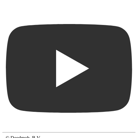
© Deedmob, B.V.