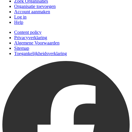
Zoek Organisaties
Organisatie toevoegen
Account aanmaken
Log in
Help
Content policy
Privacyverklaring
Algemene Voorwaarden
Sitemap
Toegankelijkheidsverklaring