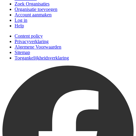
Zoek Organisaties
Organisatie toevoegen
Account aanmaken
Log in
Help
Content policy
Privacyverklaring
Algemene Voorwaarden
Sitemap
Toegankelijkheidsverklaring