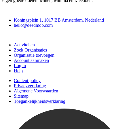
eigen goede doelen: Milieu, Minima en Meedoen.
Deedmob
Koningsplein 1, 1017 BB Amsterdam, Nederland
hello@deedmob.com
Doe mee
Activiteiten
Zoek Organisaties
Organisatie toevoegen
Account aanmaken
Log in
Help
Content policy
Privacyverklaring
Algemene Voorwaarden
Sitemap
Toegankelijkheidsverklaring