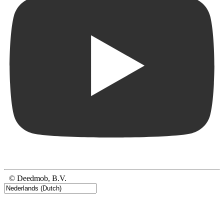
© Deedmob, B.V.