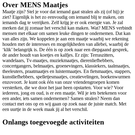
Over MENS Maatjes
Maatje zijn? Stel je voor dat iemand gaat stralen als zij (of hij) je
ziet? Eigenlijk is het zo eenvoudig om iemand blij te maken, om
iemands dag te verrijken. Zelf krijg je er ook energie van. Je zal
merken dat jij zomaar het verschil kan maken. Wat? MENS verbindt
mensen met elkaar om samen leuke dingen te ondernemen. Dat kan
van alles zijn. We koppelen je aan een maatje waarbij we rekening
houden met de interesses en mogelijkheden van allebei, waarbij de
‘klik’ belangrijk is. De één is op zoek naar een diepgaand gesprek,
de ander houdt van koetjes en kalfjes. Er zijn: Terraszitters,
wandelaars, Tv-maatjes, muziekmaatjes, dierenliefhebbers,
concertgangers, belmaatjes, groenevingers, klassiekers, taalmaatjes,
theeleuters, praatmaatjes en luistermaatjes. En fietsmaatjes, stappers,
kunstliefhebbers, spelletjesmaatjes, creatievelingen, boekenwurmen
enzovoort. Je kunt ook één van onze vriendengroepen komen
versterken, die we door het jaar heen opstarten. Voor wie? Voor
iedereen, jong en oud, is er een maatje. Wil je iets betekenen voor
een ander, iets samen ondernemen? Samen stralen? Neem dan
contact met ons op en wij gaan op zoek naar de juiste match. Met
een uurtje in de week maak jij al het verschil.
Onlangs toegevoegde activiteiten