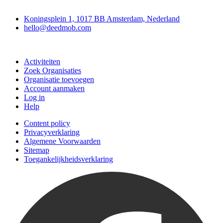
Deedmob
Koningsplein 1, 1017 BB Amsterdam, Nederland
hello@deedmob.com
Doe mee
Activiteiten
Zoek Organisaties
Organisatie toevoegen
Account aanmaken
Log in
Help
Content policy
Privacyverklaring
Algemene Voorwaarden
Sitemap
Toegankelijkheidsverklaring