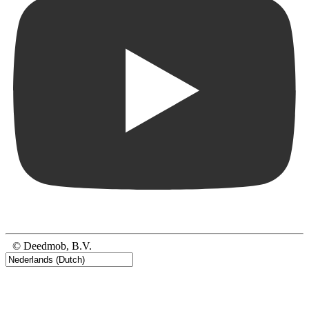
© Deedmob, B.V.