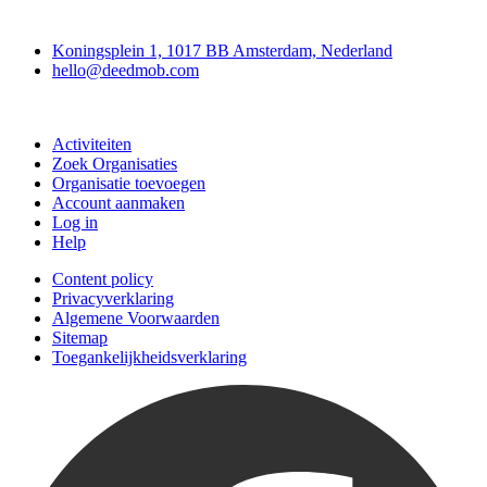
Deedmob
Koningsplein 1, 1017 BB Amsterdam, Nederland
hello@deedmob.com
Doe mee
Activiteiten
Zoek Organisaties
Organisatie toevoegen
Account aanmaken
Log in
Help
Content policy
Privacyverklaring
Algemene Voorwaarden
Sitemap
Toegankelijkheidsverklaring