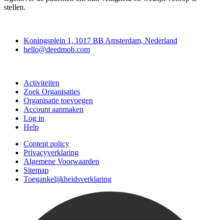
stellen.
Deedmob
Koningsplein 1, 1017 BB Amsterdam, Nederland
hello@deedmob.com
Doe mee
Activiteiten
Zoek Organisaties
Organisatie toevoegen
Account aanmaken
Log in
Help
Content policy
Privacyverklaring
Algemene Voorwaarden
Sitemap
Toegankelijkheidsverklaring