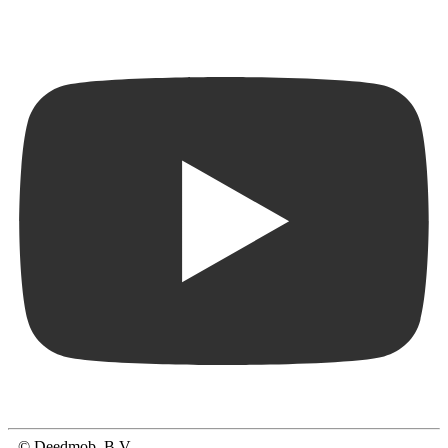
© Deedmob, B.V.