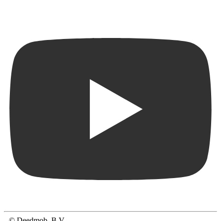
© Deedmob, B.V.