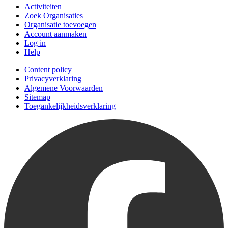
Activiteiten
Zoek Organisaties
Organisatie toevoegen
Account aanmaken
Log in
Help
Content policy
Privacyverklaring
Algemene Voorwaarden
Sitemap
Toegankelijkheidsverklaring