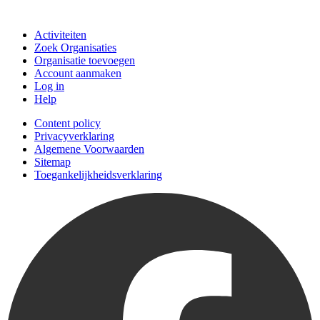
Doe mee
Activiteiten
Zoek Organisaties
Organisatie toevoegen
Account aanmaken
Log in
Help
Content policy
Privacyverklaring
Algemene Voorwaarden
Sitemap
Toegankelijkheidsverklaring