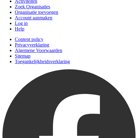
Activiteiten
Zoek Organisaties
Organisatie toevoegen
Account aanmaken
Log in
Help
Content policy
Privacyverklaring
Algemene Voorwaarden
Sitemap
Toegankelijkheidsverklaring