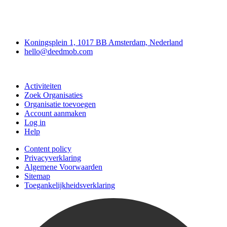
Deedmob
Koningsplein 1, 1017 BB Amsterdam, Nederland
hello@deedmob.com
Doe mee
Activiteiten
Zoek Organisaties
Organisatie toevoegen
Account aanmaken
Log in
Help
Content policy
Privacyverklaring
Algemene Voorwaarden
Sitemap
Toegankelijkheidsverklaring