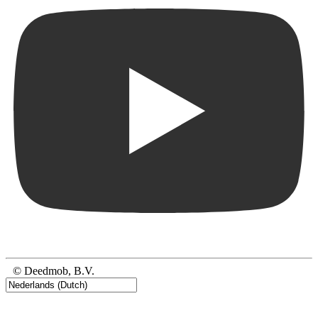
© Deedmob, B.V.