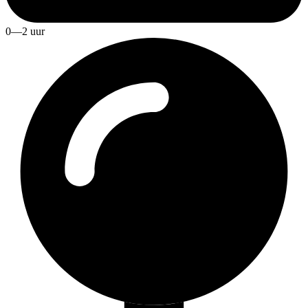
0—2 uur