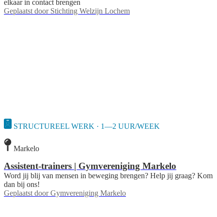
elkaar in contact brengen
Geplaatst door
Stichting Welzijn Lochem
STRUCTUREEL WERK · 1—2 UUR/WEEK
Markelo
Assistent-trainers | Gymvereniging Markelo
Word jij blij van mensen in beweging brengen? Help jij graag? Kom
dan bij ons!
Geplaatst door
Gymvereniging Markelo