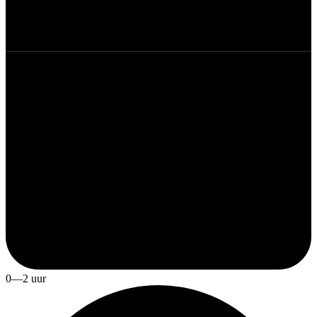
0—2 uur